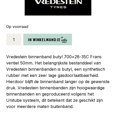
Op voorraad
Vredestein
IN WINKELMANDJE
binnenband
butyl
700x28-
Vredestein binnenband butyl 700×28-35C Frans
35C
ventiel 50mm. Het belangrijkste bestanddeel van
fv
Vredestein binnenbanden is butyl, een synthetisch
ventiel
rubber met een zeer lage gasdoorlaatbaarheid.
50mm
Hierdoor blijft de binnenband langer op de gewenste
aantal
druk. Vredestein binnenbanden zijn hoogwaardige
binnenbanden en geproduceerd volgens het
Unitube systeem, dit betekent dat ze geschikt zijn
voor meerdere maten buitenband.