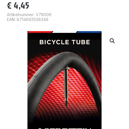
€
4,45
Artikelnummer:
V78006
EAN: 8714692508349