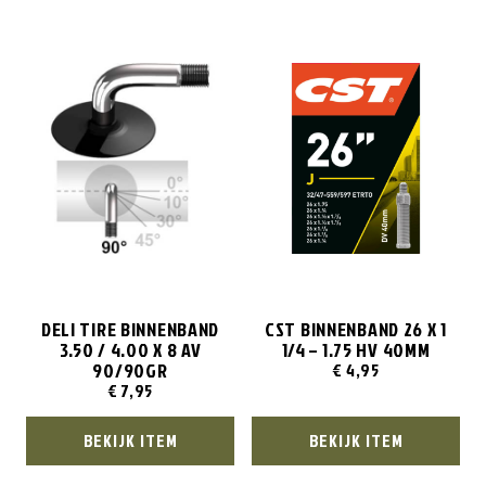
DELI TIRE BINNENBAND
CST BINNENBAND 26 X 1
3.50 / 4.00 X 8 AV
1/4 – 1.75 HV 40MM
90/90GR
€
4,95
€
7,95
BEKIJK ITEM
BEKIJK ITEM