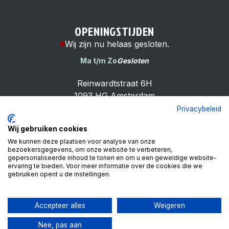
OPENINGSTIJDEN
Wij zijn nu helaas gesloten.
Ma t/m Zo
Gesloten
Reinwardtstraat 6H
1093 HG Amsterdam
Privacybeleid
Wij gebruiken cookies
We kunnen deze plaatsen voor analyse van onze
bezoekersgegevens, om onze website te verbeteren,
Cheap Bike Shop
gepersonaliseerde inhoud te tonen en om u een geweldige website-
4.9
ervaring te bieden. Voor meer informatie over de cookies die we
gebruiken opent u de instellingen.
Based on 99 reviews
Review ons op
Accepteer alles
Weigeren
Nee, pas aan