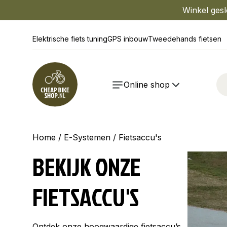
Winkel gesl
Elektrische fiets tuning
GPS inbouw
Tweedehands fietsen
Online shop
Home
/
E-Systemen
/ Fietsaccu's
BEKIJK ONZE
FIETSACCU'S
Ontdek onze hoogwaardige fietsaccu’s