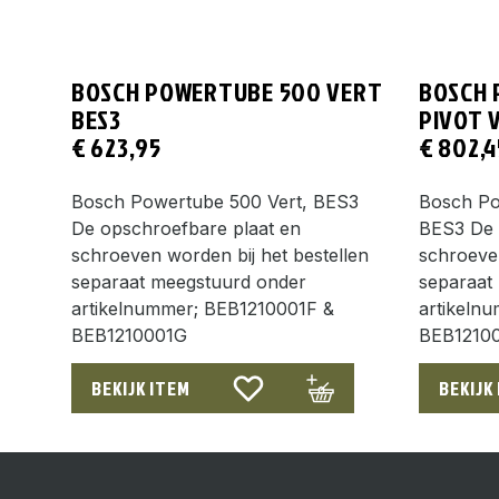
BOSCH POWERTUBE 500 VERT
BOSCH 
BES3
PIVOT 
€
623,95
€
802,4
Bosch Powertube 500 Vert, BES3
Bosch Po
De opschroefbare plaat en
BES3 De 
schroeven worden bij het bestellen
schroeven
separaat meegstuurd onder
separaat
artikelnummer; BEB1210001F &
artikeln
BEB1210001G
BEB1210
BEKIJK ITEM
BEKIJK