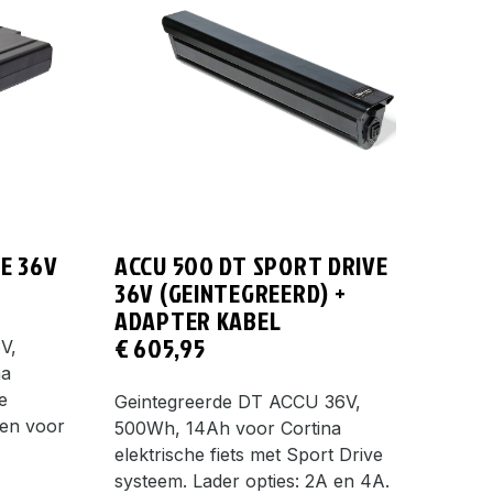
E 36V
ACCU 500 DT SPORT DRIVE
36V (GEINTEGREERD) +
ADAPTER KABEL
€
605,95
V,
na
e
Geintegreerde DT ACCU 36V,
een voor
500Wh, 14Ah voor Cortina
elektrische fiets met Sport Drive
systeem. Lader opties: 2A en 4A.