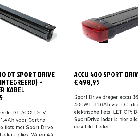
00 DT SPORT DRIVE
ACCU 400 SPORT DRIV
EINTEGREERD) +
€
498,95
R KABEL
5
Sport Drive drager accu 36
400Wh, 11.6Ah voor Corti
elektrische fiets. LET OP: D
eerde DT ACCU 36V,
SportDrive lader is hier all
1.4Ah voor Cortina
geschikt. Lader…
he fiets met Sport Drive
Lader opties: 2A en 4A.