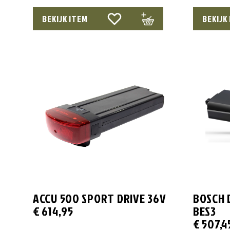
BEKIJK ITEM
BEKIJK
ACCU 500 SPORT DRIVE 36V
BOSCH 
€
614,95
BES3
€
507,4