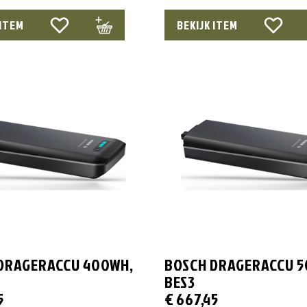
 ITEM
BEKIJK ITEM
DRAGERACCU 400WH,
BOSCH DRAGERACCU 5
BES3
5
€
667,45