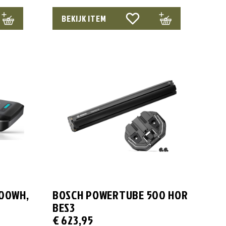
BEKIJK ITEM
00WH,
BOSCH POWERTUBE 500 HOR
BES3
€
623,95