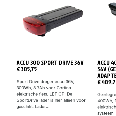
ACCU 300 SPORT DRIVE 36V
ACCU 4
€
385,75
36V (G
ADAPTE
€
489,7
Sport Drive drager accu 36V,
300Wh, 8.7Ah voor Cortina
elektrische fiets. LET OP: De
Geintegr
SportDrive lader is hier alleen voor
400Wh, 1
geschikt. Lader…
elektrisc
systeem. 