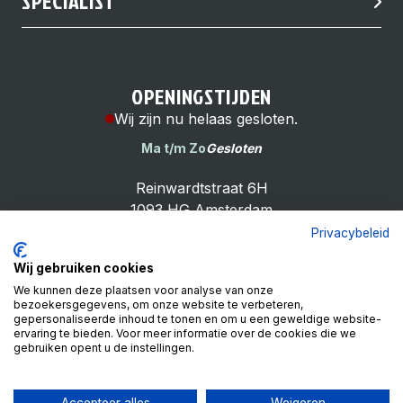
SPECIALIST
OPENINGSTIJDEN
Wij zijn nu helaas gesloten.
Ma t/m Zo
Gesloten
Reinwardtstraat 6H
1093 HG Amsterdam
Privacybeleid
Wij gebruiken cookies
We kunnen deze plaatsen voor analyse van onze
bezoekersgegevens, om onze website te verbeteren,
Cheap Bike Shop
gepersonaliseerde inhoud te tonen en om u een geweldige website-
4.9
ervaring te bieden. Voor meer informatie over de cookies die we
gebruiken opent u de instellingen.
Based on 99 reviews
Review ons op