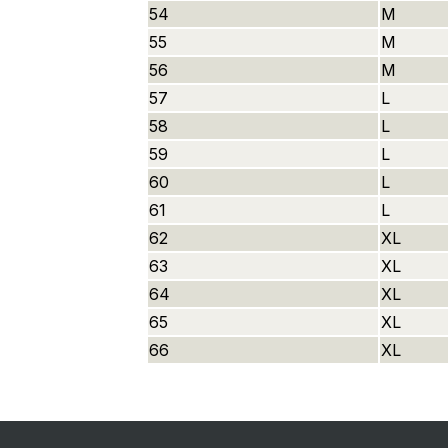
54
M
55
M
56
M
57
L
58
L
59
L
60
L
61
L
62
XL
63
XL
64
XL
65
XL
66
XL