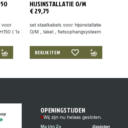
150
HIJSINSTALLATIE O/M
€
29,75
e voor
set staalkabels voor hijsinstallatie
EH150 ( 1x
O/M , takel , fietsophangsysteem
BEKIJK ITEM
OPENINGSTIJDEN
hop
Wij zijn nu helaas gesloten.
Ma t/m Zo
Gesloten