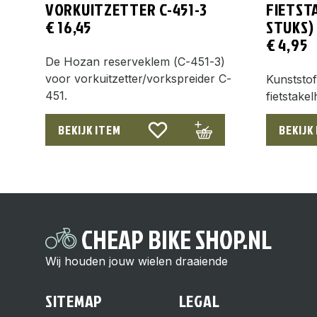
VORKUITZETTER C-451-3
FIETST
€
16,45
STUKS)
€
4,95
De Hozan reserveklem (C-451-3)
voor vorkuitzetter/vorkspreider C-
Kunststo
451.
fietstake
BEKIJK ITEM
BEKIJK
CHEAP BIKE SHOP.NL
Wij houden jouw wielen draaiende
SITEMAP
LEGAL