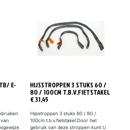
TB/ E-
HIJSSTROPPEN 3 STUKS 60 /
80 / 100CM T.B.V.FIETSTAKEL
€
31,45
gebruiken
Hijsstroppen 3 stuks 60 / 80 /
 van
100cm t.b.v.fietstakel.Door het
psgewijze
gebruik van deze stroppen kunt U