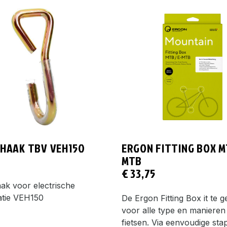
 HAAK TBV VEH150
ERGON FITTING BOX M
MTB
€
33,75
ak voor electrische
latie VEH150
De Ergon Fitting Box it te 
voor alle type en manieren
fietsen. Via eenvoudige sta