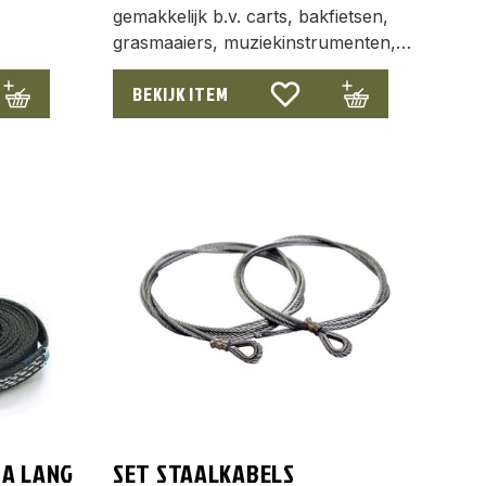
gemakkelijk b.v. carts, bakfietsen,
grasmaaiers, muziekinstrumenten,…
BEKIJK ITEM
RA LANG
SET STAALKABELS