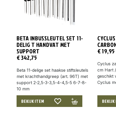
BETA INBUSSLEUTEL SET 11-
CYCLUS
DELIG T HANDVAT MET
CARBO
SUPPORT
€
19,95
€
342,75
Cyclus z
cm Hart 
Beta 11-delige set haakse stiftsleutels
geschikt
met krachthandgreep (art. 96T) met
Cyclus m
support 2-2,5-3-3,5-4-4,5-5 6-7-8-
10 mm
BEKIJK ITEM
BEKIJK