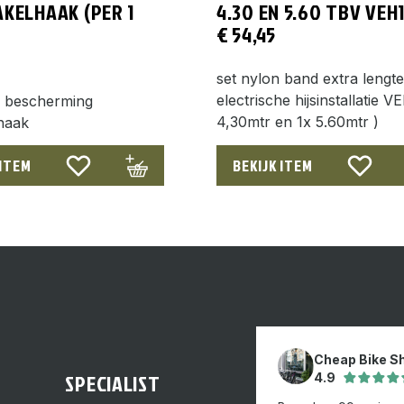
AKELHAAK (PER 1
4.30 EN 5.60 TBV VEH
€
54,45
set nylon band extra lengt
electrische hijsinstallatie V
f bescherming
4,30mtr en 1x 5.60mtr )
lhaak
 ITEM
BEKIJK ITEM
Cheap Bike S
SPECIALIST
4.9