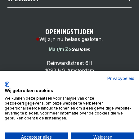
OPENINGSTIJDEN
Wij zijn nu helaas gesloten.
Ma t/m Zo
Gesloten
Reinwardtstraat 6H
1093 HG Amsterdam
Privacybeleid
Wij gebruiken cookies
We kunnen deze plaatsen voor analyse van onze
bezoekersgegevens, om onze website te verbeteren,
Cheap Bike Shop
gepersonaliseerde inhoud te tonen en om u een geweldige website-
4.9
ervaring te bieden. Voor meer informatie over de cookies die we
gebruiken opent u de instellingen.
Based on 99 reviews
Review ons op
Accepteer alles
Weigeren