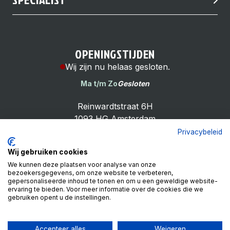
OPENINGSTIJDEN
Wij zijn nu helaas gesloten.
Ma t/m Zo
Gesloten
Reinwardtstraat 6H
1093 HG Amsterdam
Privacybeleid
Wij gebruiken cookies
We kunnen deze plaatsen voor analyse van onze
bezoekersgegevens, om onze website te verbeteren,
Cheap Bike Shop
gepersonaliseerde inhoud te tonen en om u een geweldige website-
4.9
ervaring te bieden. Voor meer informatie over de cookies die we
gebruiken opent u de instellingen.
Based on 99 reviews
Review ons op
Accepteer alles
Weigeren