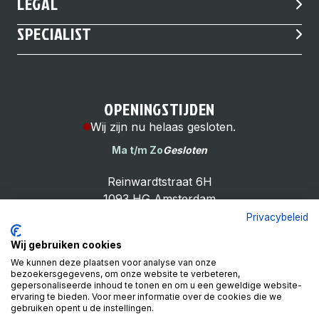
LEGAL
SPECIALIST
OPENINGSTIJDEN
Wij zijn nu helaas gesloten.
Ma t/m Zo
Gesloten
Reinwardtstraat 6H
1093 HG Amsterdam
Privacybeleid
Wij gebruiken cookies
We kunnen deze plaatsen voor analyse van onze
bezoekersgegevens, om onze website te verbeteren,
Cheap Bike Shop
gepersonaliseerde inhoud te tonen en om u een geweldige website-
4.9
ervaring te bieden. Voor meer informatie over de cookies die we
gebruiken opent u de instellingen.
Based on 99 reviews