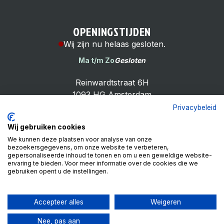
OPENINGSTIJDEN
Wij zijn nu helaas gesloten.
Ma t/m Zo
Gesloten
Reinwardtstraat 6H
1093 HG Amsterdam
Privacybeleid
Wij gebruiken cookies
We kunnen deze plaatsen voor analyse van onze
bezoekersgegevens, om onze website te verbeteren,
Cheap Bike Shop
gepersonaliseerde inhoud te tonen en om u een geweldige website-
4.9
ervaring te bieden. Voor meer informatie over de cookies die we
gebruiken opent u de instellingen.
Based on 99 reviews
Review ons op
Accepteer alles
Weigeren
Nee, pas aan