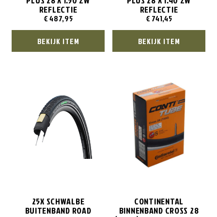
PLUS 28 X 1.50 ZW
PLUS 28 X 1.40 ZW
REFLECTIE
REFLECTIE
€
487,95
€
741,45
BEKIJK ITEM
BEKIJK ITEM
25X SCHWALBE
CONTINENTAL
BUITENBAND ROAD
BINNENBAND CROSS 28