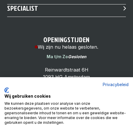
SPECIALIST
OPENINGSTIJDEN
Wij zijn nu helaas gesloten.
Ma t/m Zo
Gesloten
Reinwardtstraat 6H
1093 HG Amsterdam
Privacybeleid
Wij gebruiken cookies
We kunnen deze plaatsen voor analyse van onze
bezoekersgegevens, om onze website te verbeteren,
Cheap Bike Shop
gepersonaliseerde inhoud te tonen en om u een geweldige website-
4.9
ervaring te bieden. Voor meer informatie over de cookies die we
gebruiken opent u de instellingen.
Based on 99 reviews