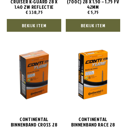
CRUISER K-GUARD 28 X
(700C) 28 X 1.50 – 1.75 FV
1.40 ZW REFLECTIE
42MM
€
338,75
€
5,75
BEKIJK ITEM
BEKIJK ITEM
CONTINENTAL
CONTINENTAL
BINNENBAND CROSS 28
BINNENBAND RACE 28