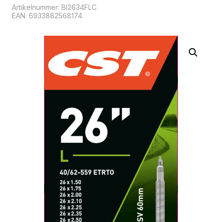
Artikelnummer:
BI2634FLC
EAN: 6933882568174