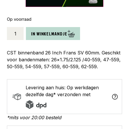
Op voorraad
CST
IN WINKELMANDJE
binnenband
26
x
CST binnenband 26 Inch Frans SV 60mm. Geschikt
1.50
voor bandenmaten: 26×1.75/2.125 /40-559, 47-559,
-
50-559, 54-559, 57-559, 60-559, 62-559.
2.50
(40/62-
559)
Levering aan huis: Op werkdagen
fv
dezelfde dag* verzonden met
60mm
aantal
*mits voor 20:00 besteld