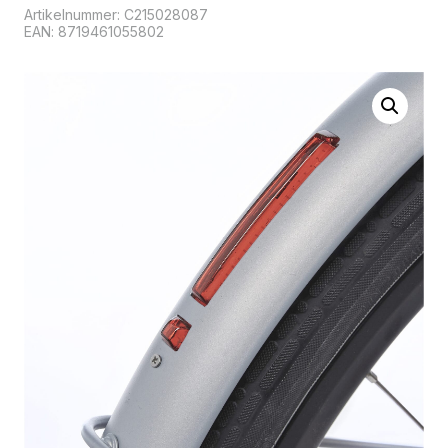
Artikelnummer:
C215028087
EAN: 8719461055802