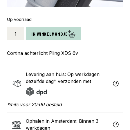
Op voorraad
Cortina
IN WINKELMANDJE
achterlicht
Pling
XDS
Cortina achterlicht Pling XDS 6v
6v
aantal
Levering aan huis: Op werkdagen
dezelfde dag* verzonden met
*mits voor 20:00 besteld
Ophalen in Amsterdam: Binnen 3
werkdagen