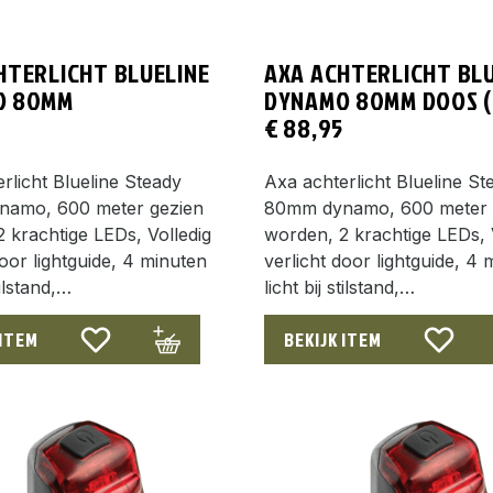
HTERLICHT BLUELINE
AXA ACHTERLICHT BLU
O 80MM
DYNAMO 80MM DOOS (
€
88,95
rlicht Blueline Steady
Axa achterlicht Blueline St
amo, 600 meter gezien
80mm dynamo, 600 meter 
 krachtige LEDs, Volledig
worden, 2 krachtige LEDs, 
door lightguide, 4 minuten
verlicht door lightguide, 4 
tilstand,…
licht bij stilstand,…
 ITEM
BEKIJK ITEM