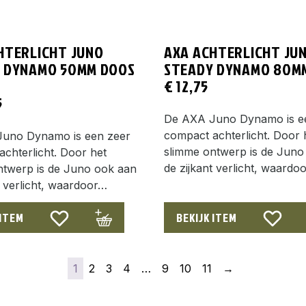
HTERLICHT JUNO
AXA ACHTERLICHT JU
 DYNAMO 50MM DOOS
STEADY DYNAMO 80M
€
12,75
5
De AXA Juno Dynamo is e
compact achterlicht. Door 
uno Dynamo is een zeer
slimme ontwerp is de Juno
chterlicht. Door het
de zijkant verlicht, waardo
ntwerp is de Juno ook aan
t verlicht, waardoor…
 ITEM
BEKIJK ITEM
1
2
3
4
…
9
10
11
→