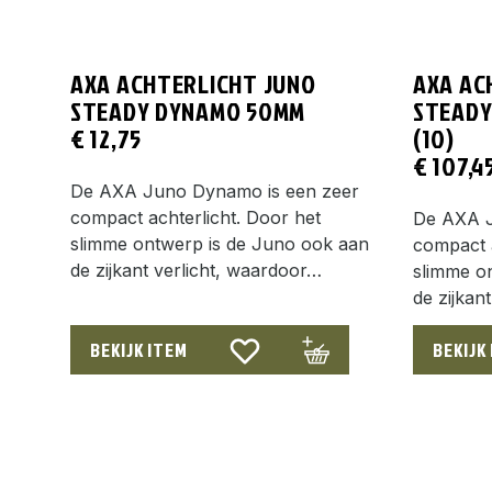
AXA ACHTERLICHT JUNO
AXA AC
STEADY DYNAMO 50MM
STEADY
€
12,75
(10)
€
107,4
De AXA Juno Dynamo is een zeer
compact achterlicht. Door het
De AXA J
slimme ontwerp is de Juno ook aan
compact a
de zijkant verlicht, waardoor…
slimme o
de zijkan
BEKIJK ITEM
BEKIJK