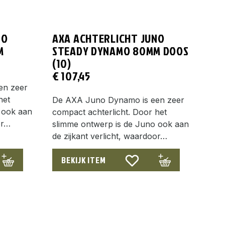
NO
AXA ACHTERLICHT JUNO
M
STEADY DYNAMO 80MM DOOS
(10)
€
107,45
en zeer
het
De AXA Juno Dynamo is een zeer
 ook aan
compact achterlicht. Door het
or…
slimme ontwerp is de Juno ook aan
de zijkant verlicht, waardoor…
BEKIJK ITEM