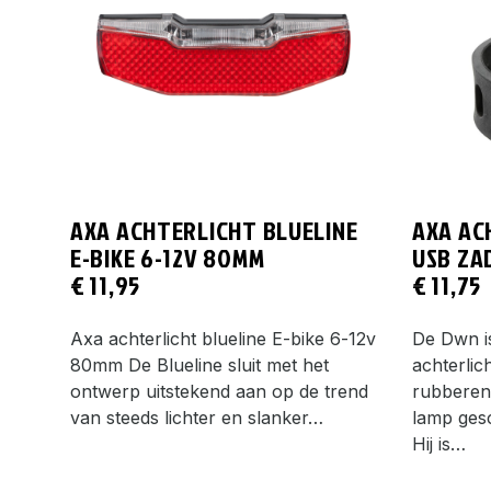
AXA ACHTERLICHT BLUELINE
AXA AC
E-BIKE 6-12V 80MM
USB ZA
€
11,95
€
11,75
Axa achterlicht blueline E-bike 6-12v
De Dwn i
80mm De Blueline sluit met het
achterlic
ontwerp uitstekend aan op de trend
rubberen 
van steeds lichter en slanker…
lamp gesc
Hij is…