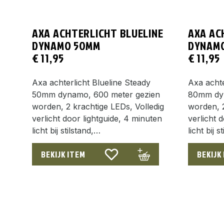
AXA ACHTERLICHT BLUELINE
AXA AC
DYNAMO 50MM
DYNAM
€
11,95
€
11,95
Axa achterlicht Blueline Steady
Axa achte
50mm dynamo, 600 meter gezien
80mm dyn
worden, 2 krachtige LEDs, Volledig
worden, 2
verlicht door lightguide, 4 minuten
verlicht 
licht bij stilstand,…
licht bij s
BEKIJK ITEM
BEKIJK