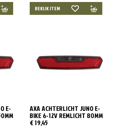
BEKIJK ITEM
O E-
AXA ACHTERLICHT JUNO E-
 50MM
BIKE 6-12V REMLICHT 80MM
€
19,45