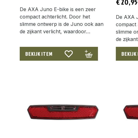
€
20,95
De AXA Juno E-bike is een zeer
compact achterlicht. Door het
De AXA J
slimme ontwerp is de Juno ook aan
compact a
de zijkant verlicht, waardoor…
slimme o
de zijkan
BEKIJK ITEM
BEKIJK