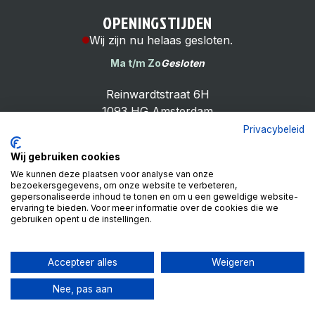
OPENINGSTIJDEN
Wij zijn nu helaas gesloten.
Ma t/m Zo
Gesloten
Reinwardtstraat 6H
1093 HG Amsterdam
Privacybeleid
Wij gebruiken cookies
We kunnen deze plaatsen voor analyse van onze
bezoekersgegevens, om onze website te verbeteren,
Cheap Bike Shop
gepersonaliseerde inhoud te tonen en om u een geweldige website-
4.9
ervaring te bieden. Voor meer informatie over de cookies die we
gebruiken opent u de instellingen.
Based on 99 reviews
Review ons op
Accepteer alles
Weigeren
Nee, pas aan