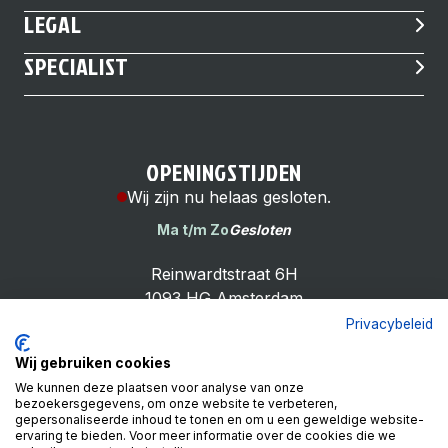
LEGAL
SPECIALIST
OPENINGSTIJDEN
Wij zijn nu helaas gesloten.
Ma t/m Zo
Gesloten
Reinwardtstraat 6H
1093 HG Amsterdam
Privacybeleid
Wij gebruiken cookies
We kunnen deze plaatsen voor analyse van onze
bezoekersgegevens, om onze website te verbeteren,
Cheap Bike Shop
gepersonaliseerde inhoud te tonen en om u een geweldige website-
4.9
ervaring te bieden. Voor meer informatie over de cookies die we