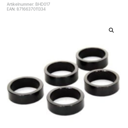
Artikelnummer:
BHD017
EAN: 8716637011334