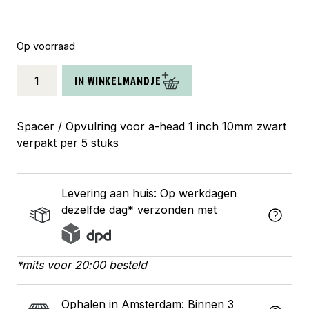
Op voorraad
zak
IN WINKELMANDJE
Spacer
1
inch
Spacer / Opvulring voor a-head 1 inch 10mm zwart
10mm
verpakt per 5 stuks
zwart
aantal
Levering aan huis: Op werkdagen
dezelfde dag* verzonden met
*mits voor 20:00 besteld
Ophalen in Amsterdam: Binnen 3