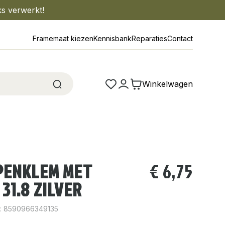
ks verwerkt!
Framemaat kiezen
Kennisbank
Reparaties
Contact
Winkelwagen
PENKLEM MET
€
6,75
31.8 ZILVER
: 8590966349135