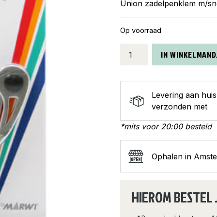
Union zadelpenklem m/snel
Op voorraad
Union
IN WINKELMAND
zadelpenklem
met
snelspanner
Levering aan hui
31.8
verzonden met
zilver
aantal
*mits voor 20:00 besteld
Ophalen in Amst
HIEROM BESTEL 