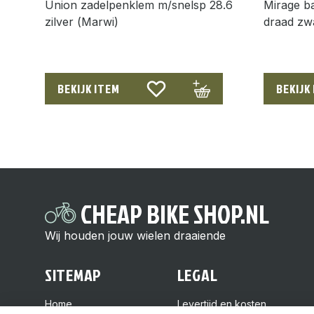
Union zadelpenklem m/snelsp 28.6
Mirage ba
zilver (Marwi)
draad zw
BEKIJK ITEM
BEKIJK
CHEAP BIKE SHOP.NL
Wij houden jouw wielen draaiende
SITEMAP
LEGAL
Home
Levertijd en kosten