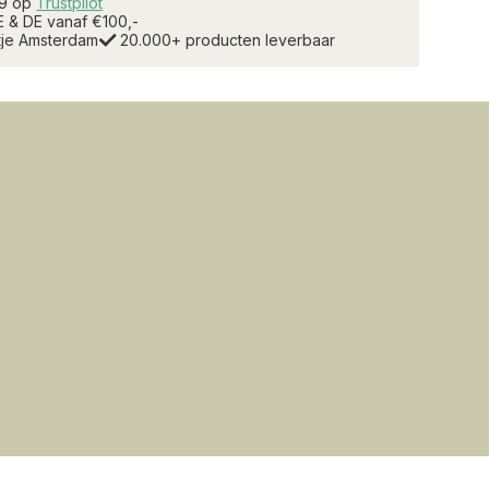
.9 op
Trustpilot
E & DE vanaf €100,-
rtje Amsterdam
20.000+ producten leverbaar