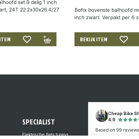
lhoofd set 9 delig 1 inch
art, 24T 22.2x30x26.4/27
Bofix bovenste balhoofd mo
inch zwart. Verpakt per 6 
 ITEM
BEKIJK ITEM
Cheap Bike S
SPECIALIST
4.9
Based on 99 review
Elektrische fiets tuning