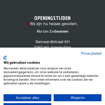
OPENINGSTIJDEN
Wij zijn nu helaas gesloten.
Ma t/m Zo
Gesloten
Reinwardtstraat 6H
1093 HG Amsterdam
Privacybeleid
Wij gebruiken cookies
We kunnen deze plaatsen voor analyse van onze
bezoekersgegevens, om onze website te verbeteren,
Cheap Bike Shop
gepersonaliseerde inhoud te tonen en om u een geweldige website-
4.9
ervaring te bieden. Voor meer informatie over de cookies die we
gebruiken opent u de instellingen.
Based on 99 reviews
Review ons op
Accepteer alles
Weigeren