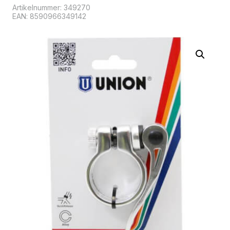
Artikelnummer:
349270
EAN: 8590966349142