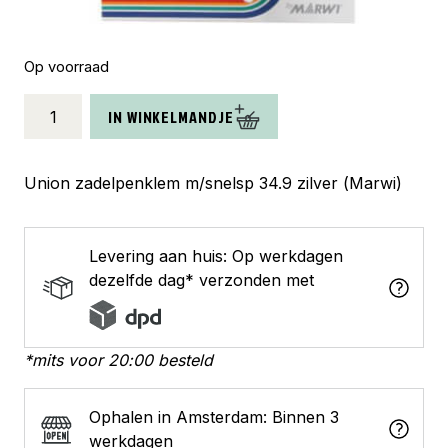
Op voorraad
Union
IN WINKELMANDJE
zadelpenklem
met
snelspanner
Union zadelpenklem m/snelsp 34.9 zilver (Marwi)
34.9
zilver
aantal
Levering aan huis: Op werkdagen
dezelfde dag* verzonden met
*mits voor 20:00 besteld
Ophalen in Amsterdam: Binnen 3
werkdagen