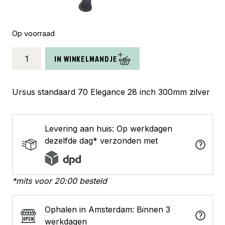
Op voorraad
Ursus
IN WINKELMANDJE
standaard
70
Elegance
Ursus standaard 70 Elegance 28 inch 300mm zilver
zilver
aantal
Levering aan huis: Op werkdagen
dezelfde dag* verzonden met
*mits voor 20:00 besteld
Ophalen in Amsterdam: Binnen 3
werkdagen