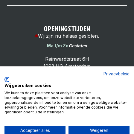
OPENINGSTIJDEN
Wij zijn nu helaas gesloten.
Ma t/m Zo
Gesloten
Reinwardtstraat 6H
1093 HG Amsterdam
Privacybeleid
Wij gebruiken cookies
We kunnen deze plaatsen voor analyse van onze
bezoekersgegevens, om onze website te verbeteren,
Cheap Bike Shop
gepersonaliseerde inhoud te tonen en om u een geweldige website-
4.9
ervaring te bieden. Voor meer informatie over de cookies die we
gebruiken opent u de instellingen.
Based on 99 reviews
Review ons op
Accepteer alles
Weigeren