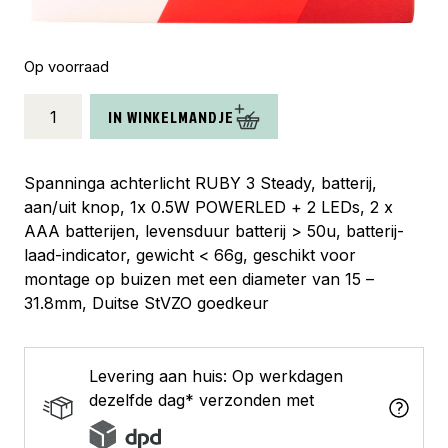
Op voorraad
Spanninga
IN WINKELMANDJE
achterlicht
Ruby
3
Spanninga achterlicht RUBY 3 Steady, batterij,
batterij
aan/uit knop, 1x 0.5W POWERLED + 2 LEDs, 2 x
zadelpen
AAA batterijen, levensduur batterij > 50u, batterij-
aantal
laad-indicator, gewicht < 66g, geschikt voor
montage op buizen met een diameter van 15 –
31.8mm, Duitse StVZO goedkeur
Levering aan huis: Op werkdagen
dezelfde dag* verzonden met