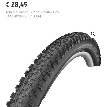
€
28,45
Artikelnummer:
BUS29225ARRTZV
EAN: 4026495846394