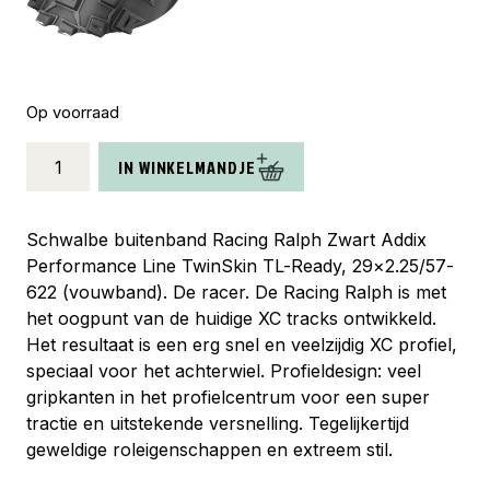
Op voorraad
Schwalbe
IN WINKELMANDJE
buitenband
Racing
Ralph
Schwalbe buitenband Racing Ralph Zwart Addix
T-
Performance Line TwinSkin TL-Ready, 29×2.25/57-
Skin
622 (vouwband). De racer. De Racing Ralph is met
29
het oogpunt van de huidige XC tracks ontwikkeld.
x
Het resultaat is een erg snel en veelzijdig XC profiel,
2.25
speciaal voor het achterwiel. Profieldesign: veel
zw
gripkanten in het profielcentrum voor een super
vouw
tractie en uitstekende versnelling. Tegelijkertijd
aantal
geweldige roleigenschappen en extreem stil.