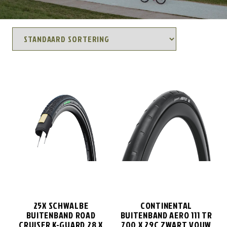
25X SCHWALBE
CONTINENTAL
BUITENBAND ROAD
BUITENBAND AERO 111 TR
CRUISER K-GUARD 28 X
700 X 29C ZWART VOUW