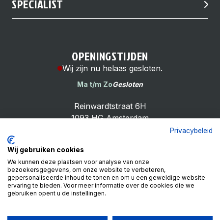
SPECIALIST
OPENINGSTIJDEN
Wij zijn nu helaas gesloten.
Ma t/m Zo
Gesloten
Reinwardtstraat 6H
1093 HG Amsterdam
Privacybeleid
Wij gebruiken cookies
We kunnen deze plaatsen voor analyse van onze
bezoekersgegevens, om onze website te verbeteren,
Cheap Bike Shop
gepersonaliseerde inhoud te tonen en om u een geweldige website-
4.9
ervaring te bieden. Voor meer informatie over de cookies die we
gebruiken opent u de instellingen.
Based on 99 reviews
Review ons op