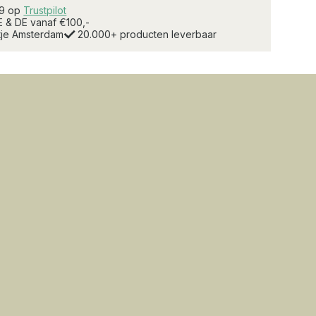
.9 op
Trustpilot
E & DE vanaf €100,-
rtje Amsterdam
20.000+ producten leverbaar