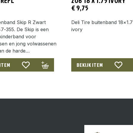
 REFL
206 18 X 1.75 IVORY
€
9,75
enband Skip R Zwart
Deli Tire buitenband 18×1.
7-355. De Skip is een
ivory
 kinderband voor
tsen en jong volwassenen
van de harde…
 ITEM
BEKIJK ITEM