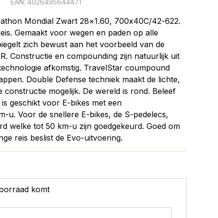
Z
EAN: 4026495644471
athon Mondial Zwart 28×1.60, 700x40C/42-622.
reis. Gemaakt voor wegen en paden op alle
spiegelt zich bewust aan het voorbeeld van de
. Constructie en compounding zijn natuurlijk uit
technologie afkomstig. TravelStar coumpound
happen. Double Defense techniek maakt de lichte,
e constructie mogelijk. De wereld is rond. Beleef
is geschikt voor E-bikes met een
m-u. Voor de snellere E-bikes, de S-pedelecs,
d welke tot 50 km-u zijn goedgekeurd. Goed om
nge reis beslist de Evo-uitvoering.
 voorraad komt