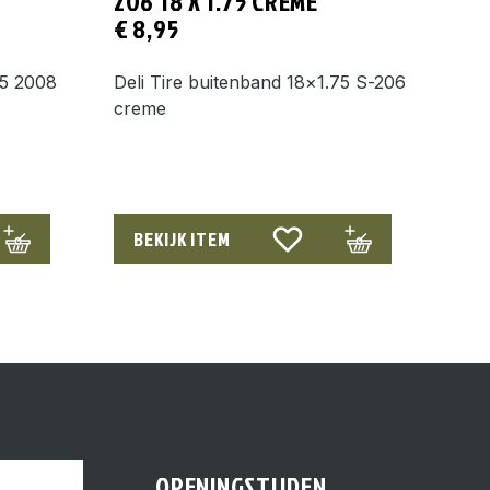
206 18 X 1.75 CREME
€
8,95
75 2008
Deli Tire buitenband 18×1.75 S-206
creme
BEKIJK ITEM
OPENINGSTIJDEN