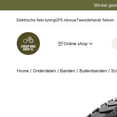
Winkel gesl
Elektrische fiets tuning
GPS inbouw
Tweedehands fietsen
Online shop
Home
/
Onderdelen
/
Banden
/
Buitenbanden
/ Sc