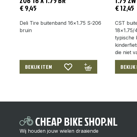
206 16 X 1.75 BR
1.75 ZW
€
9,45
€
12,45
Deli Tire buitenband 16×1.75 S-206
CST buit
bruin
18×1.75/4
typische
kinderfie
die niet 
BEKIJK ITEM
BEKIJK
CHEAP BIKE SHOP.NL
Wij houden jouw wielen draaiende