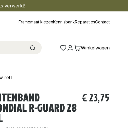
ks verwerkt!
Framemaat kiezen
Kennisbank
Reparaties
Contact
Winkelwagen
 refl
ITENBAND
€
23,75
NDIAL R-GUARD 28
L