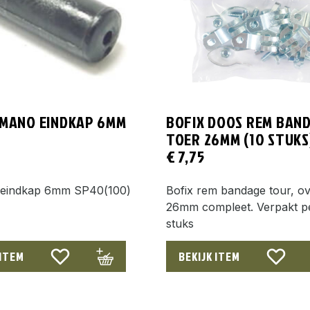
IMANO EINDKAP 6MM
BOFIX DOOS REM BAN
TOER 26MM (10 STUKS
€
7,75
eindkap 6mm SP40(100)
Bofix rem bandage tour, ov
26mm compleet. Verpakt p
stuks
 ITEM
BEKIJK ITEM