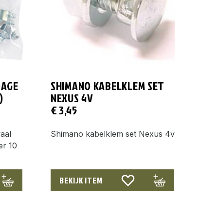
DAGE
SHIMANO KABELKLEM SET
)
NEXUS 4V
€
3,45
aal
Shimano kabelklem set Nexus 4v
er 10
BEKIJK ITEM