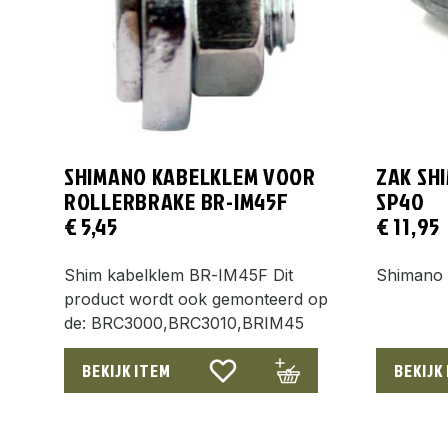
SHIMANO KABELKLEM VOOR
ZAK SH
ROLLERBRAKE BR-IM45F
SP40
€
5,45
€
11,95
Shim kabelklem BR-IM45F Dit
Shimano 
product wordt ook gemonteerd op
de: BRC3000,BRC3010,BRIM45
BEKIJK ITEM
BEKIJK