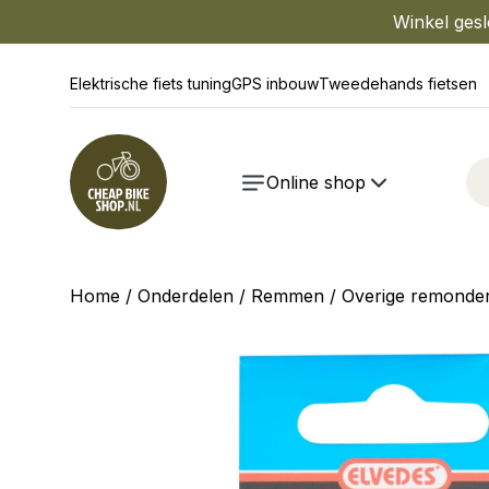
Winkel gesl
Elektrische fiets tuning
GPS inbouw
Tweedehands fietsen
Online shop
Home
/
Onderdelen
/
Remmen
/
Overige remonde