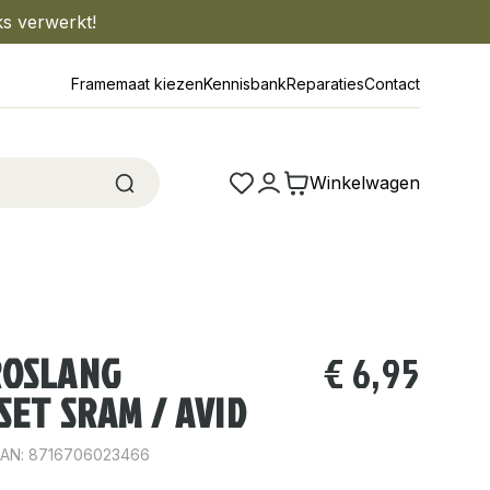
ks verwerkt!
Framemaat kiezen
Kennisbank
Reparaties
Contact
Winkelwagen
ROSLANG
€
6,95
SET SRAM / AVID
EAN: 8716706023466