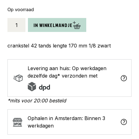
Op voorraad
crankstel
IN WINKELMANDJE
42t
170
zwart
crankstel 42 tands lengte 170 mm 1/8 zwart
aantal
Levering aan huis: Op werkdagen
dezelfde dag* verzonden met
*mits voor 20:00 besteld
Ophalen in Amsterdam: Binnen 3
werkdagen