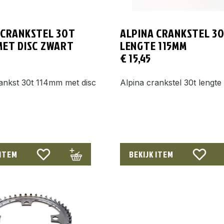
 CRANKSTEL 30T
ALPINA CRANKSTEL 3
MET DISC ZWART
LENGTE 115MM
€
15,45
ankst 30t 114mm met disc
Alpina crankstel 30t lengt
 ITEM
BEKIJK ITEM