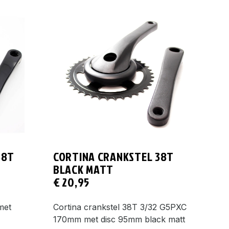
38T
CORTINA CRANKSTEL 38T
BLACK MATT
€
20,95
met
Cortina crankstel 38T 3/32 G5PXC
170mm met disc 95mm black matt