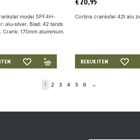
€
20,95
crankstel model SPF4H-
Cortina crankstel 42t alu z
r: alu-silver. Blad: 42 tands
2. Crank: 170mm aluminium.
 ITEM
BEKIJK ITEM
1
2
3
4
5
6
→