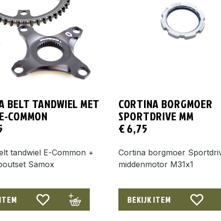
A BELT TANDWIEL MET
CORTINA BORGMOER
 E-COMMON
SPORTDRIVE MM
5
€
6,75
belt tandwiel E-Common +
Cortina borgmoer Sportdri
 boutset Samox
middenmotor M31x1
 ITEM
BEKIJK ITEM