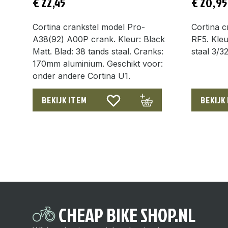
€
22,45
€
20,95
Cortina crankstel model Pro-
Cortina 
A38(92) A00P crank. Kleur: Black
RF5. Kleu
Matt. Blad: 38 tands staal. Cranks:
staal 3/3
170mm aluminium. Geschikt voor:
onder andere Cortina U1.
BEKIJK ITEM
BEKIJK
CHEAP BIKE SHOP.NL