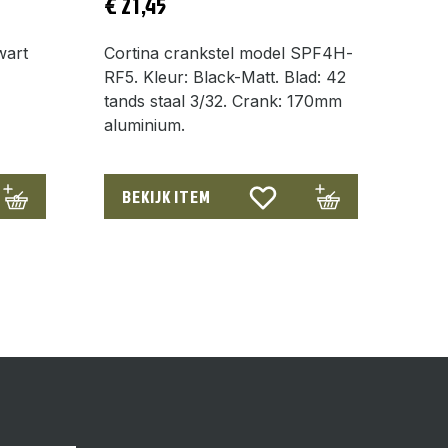
€
21,45
wart
Cortina crankstel model SPF4H-
RF5. Kleur: Black-Matt. Blad: 42
tands staal 3/32. Crank: 170mm
aluminium.
BEKIJK ITEM