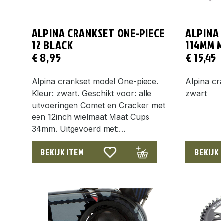
ALPINA CRANKSET ONE-PIECE
ALPINA
12 BLACK
114MM 
€
8,95
€
15,45
Alpina crankset model One-piece.
Alpina cr
Kleur: zwart. Geschikt voor: alle
zwart
uitvoeringen Comet en Cracker met
een 12inch wielmaat Maat Cups
34mm. Uitgevoerd met:…
BEKIJK ITEM
BEKIJK