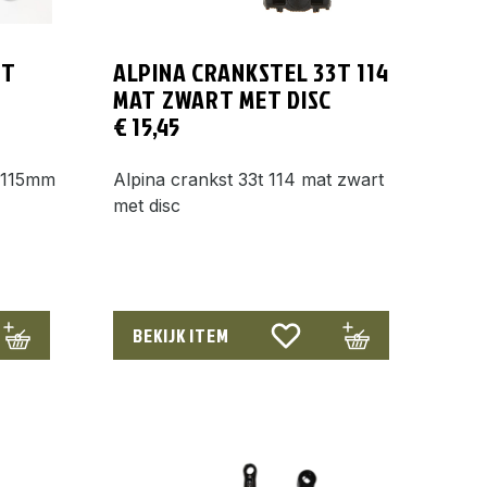
0T
ALPINA CRANKSTEL 33T 114
MAT ZWART MET DISC
€
15,45
e 115mm
Alpina crankst 33t 114 mat zwart
met disc
BEKIJK ITEM