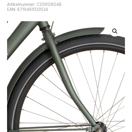
Artikelnummer:
C209128048
EAN: 8719461033534