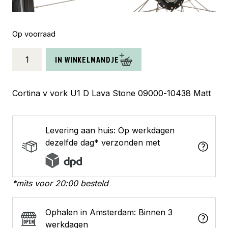
Op voorraad
Cortina
IN WINKELMANDJE
voorvork
U1
D
Cortina v vork U1 D Lava Stone 09000-10438 Matt
lava
stone
matt
Levering aan huis: Op werkdagen
aantal
dezelfde dag* verzonden met
*mits voor 20:00 besteld
Ophalen in Amsterdam: Binnen 3
werkdagen