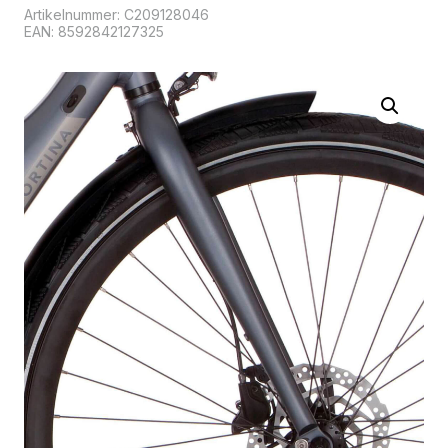
Artikelnummer:
C209128046
EAN: 8592842127325