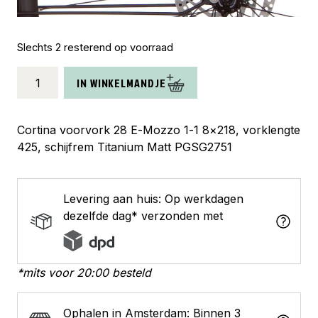
Slechts 2 resterend op voorraad
Cortina
IN WINKELMANDJE
voorvork
E-
Mozzo
Cortina voorvork 28 E-Mozzo 1-1 8×218, vorklengte
titanium
425, schijfrem Titanium Matt PGSG2751
matt
aantal
Levering aan huis: Op werkdagen
dezelfde dag* verzonden met
*mits voor 20:00 besteld
Ophalen in Amsterdam: Binnen 3