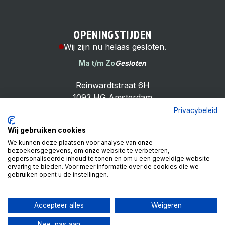
OPENINGSTIJDEN
Wij zijn nu helaas gesloten.
Ma t/m Zo
Gesloten
Reinwardtstraat 6H
1093 HG Amsterdam
Privacybeleid
Wij gebruiken cookies
We kunnen deze plaatsen voor analyse van onze
bezoekersgegevens, om onze website te verbeteren,
Cheap Bike Shop
gepersonaliseerde inhoud te tonen en om u een geweldige website-
4.9
ervaring te bieden. Voor meer informatie over de cookies die we
gebruiken opent u de instellingen.
Based on 99 reviews
Review ons op
Accepteer alles
Weigeren
Nee, pas aan