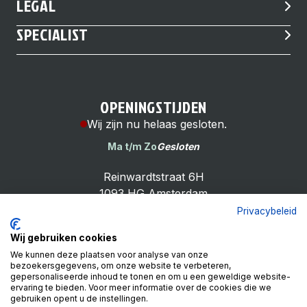
LEGAL
SPECIALIST
OPENINGSTIJDEN
Wij zijn nu helaas gesloten.
Ma t/m Zo
Gesloten
Reinwardtstraat 6H
1093 HG Amsterdam
Privacybeleid
Wij gebruiken cookies
We kunnen deze plaatsen voor analyse van onze
bezoekersgegevens, om onze website te verbeteren,
Cheap Bike Shop
gepersonaliseerde inhoud te tonen en om u een geweldige website-
4.9
ervaring te bieden. Voor meer informatie over de cookies die we
gebruiken opent u de instellingen.
Based on 99 reviews