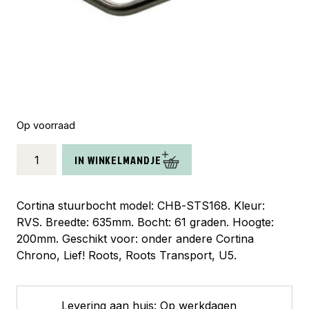
Op voorraad
Cortina
IN WINKELMANDJE
stuurbocht
Utility
wide
Cortina stuurbocht model: CHB-STS168. Kleur:
rvs
RVS. Breedte: 635mm. Bocht: 61 graden. Hoogte:
aantal
200mm. Geschikt voor: onder andere Cortina
Chrono, Lief! Roots, Roots Transport, U5.
Levering aan huis: Op werkdagen