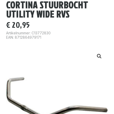
CORTINA STUURBOCHT
UTILITY WIDE RVS
€
20,95
Artikelnummer:
C13772830
EAN: 8712864979171