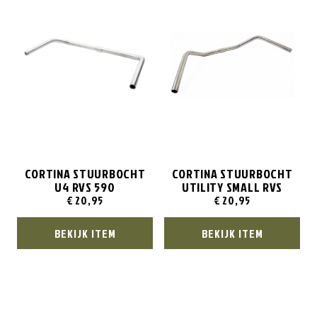
CORTINA STUURBOCHT
CORTINA STUURBOCHT
U4 RVS 590
UTILITY SMALL RVS
€
20,95
€
20,95
BEKIJK ITEM
BEKIJK ITEM