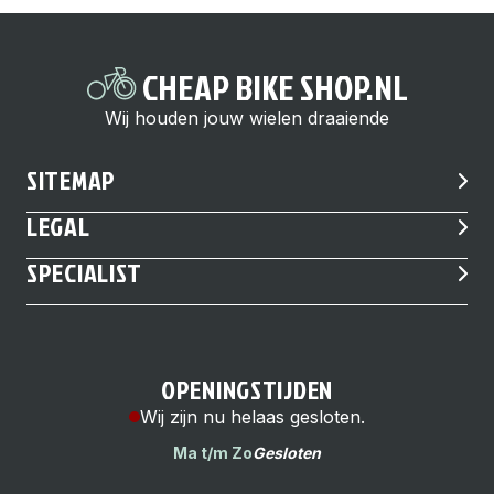
CHEAP BIKE SHOP.NL
Wij houden jouw wielen draaiende
SITEMAP
LEGAL
SPECIALIST
OPENINGSTIJDEN
Wij zijn nu helaas gesloten.
Ma t/m Zo
Gesloten