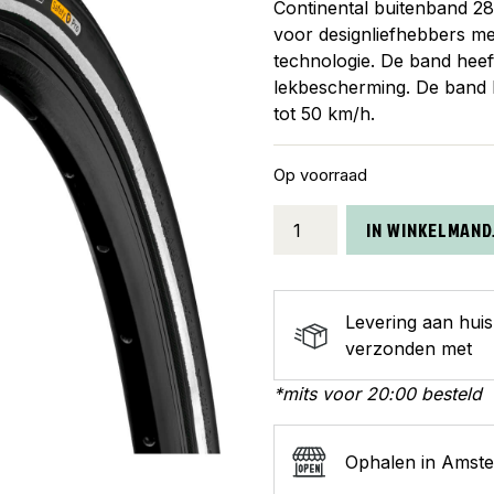
Continental buitenband 28
voor designliefhebbers met
technologie. De band heef
lekbescherming. De band 
tot 50 km/h.
Op voorraad
Continental
IN WINKELMAND
buitenband
28
x
Levering aan hui
1.60
verzonden met
Contact
Urban
*mits voor 20:00 besteld
zw
aantal
Ophalen in Amst