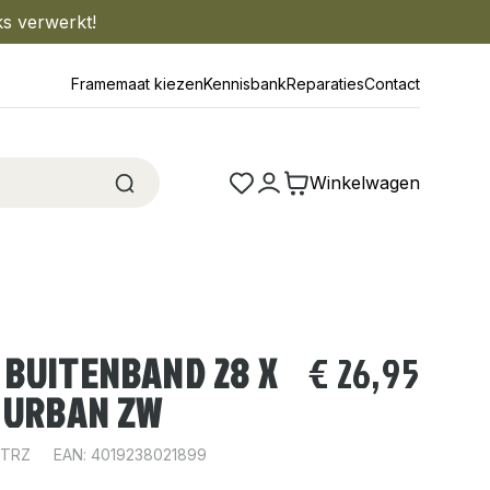
ks verwerkt!
Framemaat kiezen
Kennisbank
Reparaties
Contact
Winkelwagen
 BUITENBAND 28 X
€
26,95
 URBAN ZW
UTRZ
EAN: 4019238021899