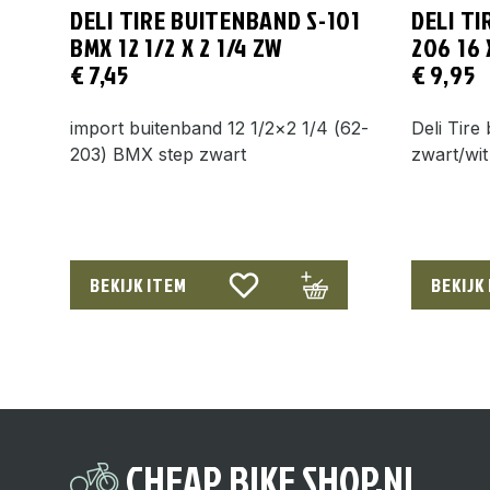
DELI TIRE BUITENBAND S-101
DELI T
BMX 12 1/2 X 2 1/4 ZW
206 16 
€
7,45
€
9,95
import buitenband 12 1/2×2 1/4 (62-
Deli Tire
203) BMX step zwart
zwart/wit
BEKIJK ITEM
BEKIJK
CHEAP BIKE SHOP.NL