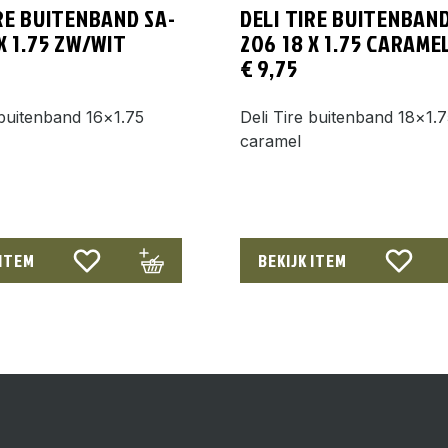
IRE BUITENBAND SA-
DELI TIRE BUITENBAND
X 1.75 ZW/WIT
206 18 X 1.75 CARAME
€
9,75
 buitenband 16×1.75
Deli Tire buitenband 18×1.
caramel
 ITEM
BEKIJK ITEM