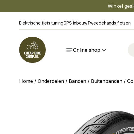
Winkel gesl
Elektrische fiets tuning
GPS inbouw
Tweedehands fietsen
Online shop
Home
/
Onderdelen
/
Banden
/
Buitenbanden
/ Co