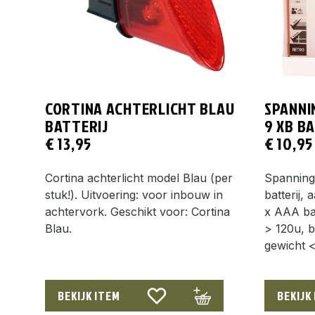
CORTINA ACHTERLICHT BLAU
SPANNI
BATTERIJ
9 XB B
€
13,95
€
10,95
Cortina achterlicht model Blau (per
Spanninga
stuk!). Uitvoering: voor inbouw in
batterij, 
achtervork. Geschikt voor: Cortina
x AAA bat
Blau.
> 120u, ba
gewicht 
BEKIJK ITEM
BEKIJK