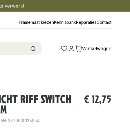
ks verwerkt!
Framemaat kiezen
Kennisbank
Reparaties
Contact
Winkelwagen
CHT RIFF SWITCH
€
12,75
MM
EAN: 3379939128954