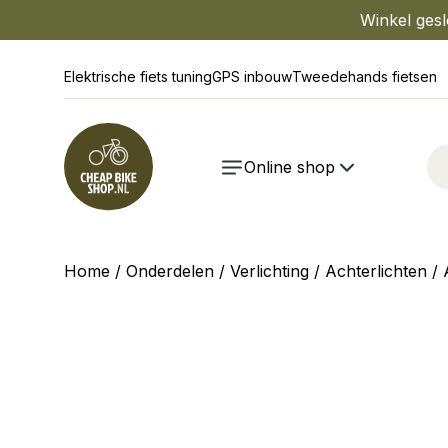
Winkel gesl
Elektrische fiets tuning
GPS inbouw
Tweedehands fietsen
Online shop
Home
/
Onderdelen
/
Verlichting
/
Achterlichten
/ 