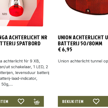
NGA ACHTERLICHT NR
UNION ACHTERLICHT 
ATTERIJ SPATBORD
BATTERIJ 50/80MM
€
6,95
 achterlicht Nr 9 XB,
Union achterlicht tunnel op 
aan/uit schakelaar, 1 LED, 2
terijen, levensduur batterij
tterij-laad-indicator,
< 50g,…
 ITEM
BEKIJK ITEM