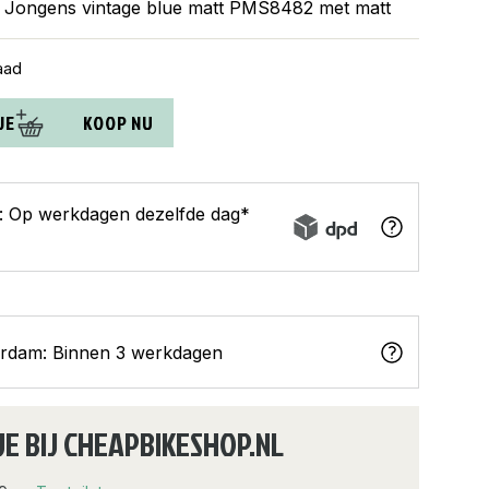
o Jongens vintage blue matt PMS8482 met matt
aad
JE
KOOP NU
s: Op werkdagen dezelfde dag*
erdam: Binnen 3 werkdagen
JE BIJ CHEAPBIKESHOP.NL