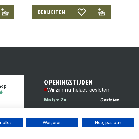
BEKIJK ITEM
OPENINGSTIJDEN
hop
Wij zijn nu helaas gesloten.
Ma t/m Zo
Gesloten
s
Reinwardtstraat 6H
1093 HG Amsterdam
 alles
Weigeren
Nee, pas aan