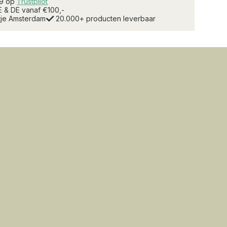
.9 op
Trustpilot
E & DE vanaf €100,-
rtje Amsterdam
20.000+ producten leverbaar