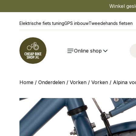
Winkel gesl
Elektrische fiets tuning
GPS inbouw
Tweedehands fietsen
Online shop
Home
/
Onderdelen
/
Vorken
/
Vorken
/ Alpina vo