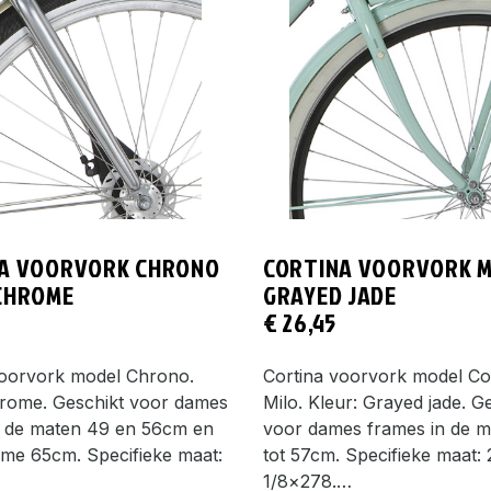
A VOORVORK CHRONO
CORTINA VOORVORK M
CHROME
GRAYED JADE
€
26,45
voorvork model Chrono.
Cortina voorvork model Co
hrome. Geschikt voor dames
Milo. Kleur: Grayed jade. G
n de maten 49 en 56cm en
voor dames frames in de m
ame 65cm. Specifieke maat:
tot 57cm. Specifieke maat: 
1/8×278.…