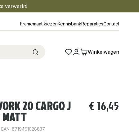
ks verwerkt!
Framemaat kiezen
Kennisbank
Reparaties
Contact
Winkelwagen
ORK 20 CARGO J
€
16,45
E MATT
EAN: 8719461028837