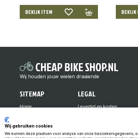
BEKIJK ITEM
BEKIJK
CHEAP BIKE SHOP.NL
Wij houden jouw wielen draaiende
SITEMAP
LEGAL
Home
Levertijd en kosten
Over ons
Retourneren
Shop
Veelgestelde vragen
Wij gebruiken cookies
Kennisbank
Algemene voorwaarden
We kunnen deze plaatsen voor analyse van onze bezoekersgegevens, o
Contact
Privacy beleid