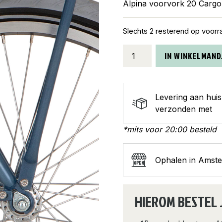
Alpina voorvork 20 Carg
Slechts 2 resterend op voorr
Alpina
IN WINKELMAND
voorvork
20
Cargo
Levering aan hui
J
verzonden met
vintage
blue
*mits voor 20:00 besteld
matt
aantal
Ophalen in Amst
HIEROM BESTEL 