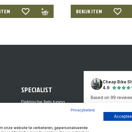
 ITEM
BEKIJK ITEM
Cheap Bike S
SPECIALIST
4.9
Based on 99 review
Elektrische fiets tuning
GPS inbouw
Review ons op
Privacybeleid
Tweedehands fietsen
Accepteer
Framemaat kiezen
m onze website te verbeteren, gepersonaliseerde
Reparaties