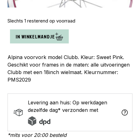
Slechts 1 resterend op voorraad
Alpina
IN WINKELMANDJE
voorvork
18
Ocean
Alpina voorvork model Clubb. Kleur: Sweet Pink.
sweet
Geschikt voor frames in de maten: alle uitvoeringen
pink
Clubb met een 18inch wielmaat. Kleurnummer:
aantal
PMS2029
Levering aan huis: Op werkdagen
dezelfde dag* verzonden met
*mits voor 20:00 besteld