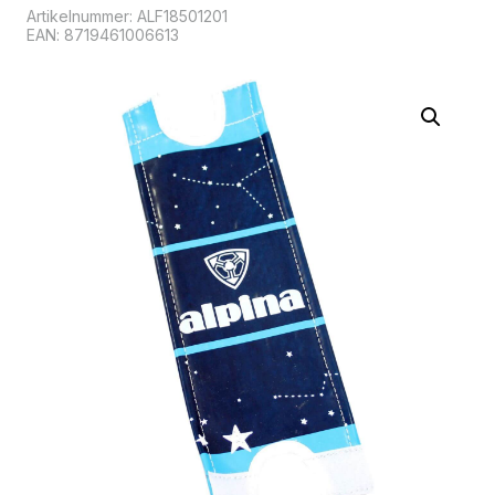
Artikelnummer:
ALF18501201
EAN: 8719461006613