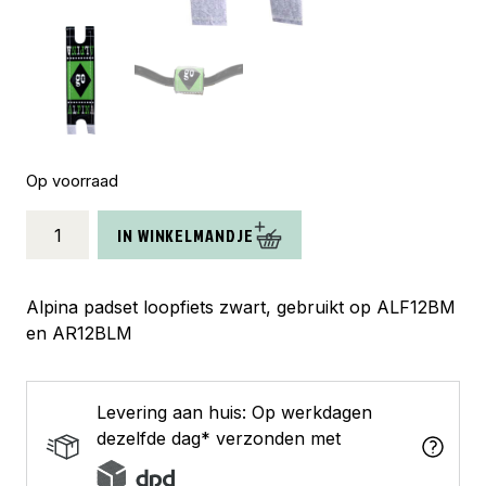
Op voorraad
Alpina
IN WINKELMANDJE
padset
loopfiets
zwart
Alpina padset loopfiets zwart, gebruikt op ALF12BM
aantal
en AR12BLM
Levering aan huis: Op werkdagen
dezelfde dag* verzonden met