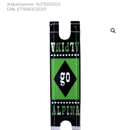
Artikelnummer:
ALF15501203
EAN: 8719461025201