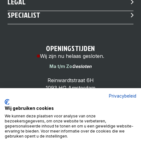
LEGAL
SPECIALIST
OPENINGSTIJDEN
Wij zijn nu helaas gesloten.
Ma t/m Zo
Gesloten
Reinwardtstraat 6H
1093 HG Amsterdam
Privacybeleid
Wij gebruiken cookies
We kunnen deze plaatsen voor analyse van onze
bezoekersgegevens, om onze website te verbeteren,
Cheap Bike Shop
gepersonaliseerde inhoud te tonen en om u een geweldige website-
4.9
ervaring te bieden. Voor meer informatie over de cookies die we
gebruiken opent u de instellingen.
Based on 99 reviews