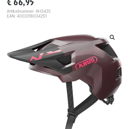
€
66,95
Artikelnummer:
AH3425
EAN: 4003318034251