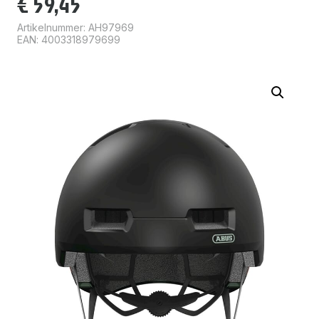
€
59,45
Artikelnummer:
AH97969
EAN: 4003318979699