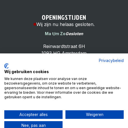
OPENINGSTIJDEN
Wij zijn nu helaas gesloten.
Ma t/m Zo
Gesloten
Reinwardtstraat 6H
1093 HG Amsterdam
Privacybeleid
Wij gebruiken cookies
We kunnen deze plaatsen voor analyse van onze
bezoekersgegevens, om onze website te verbeteren,
Cheap Bike Shop
gepersonaliseerde inhoud te tonen en om u een geweldige website-
4.9
ervaring te bieden. Voor meer informatie over de cookies die we
gebruiken opent u de instellingen.
Based on 99 reviews
Review ons op
Accepteer alles
Weigeren
Nee, pas aan