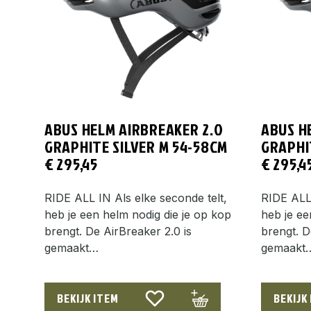
ABUS HELM AIRBREAKER 2.0
ABUS H
GRAPHITE SILVER M 54-58CM
GRAPHIT
€
295,45
€
295,4
RIDE ALL IN Als elke seconde telt,
RIDE ALL 
heb je een helm nodig die je op kop
heb je ee
brengt. De AirBreaker 2.0 is
brengt. D
gemaakt…
gemaakt
BEKIJK ITEM
BEKIJK