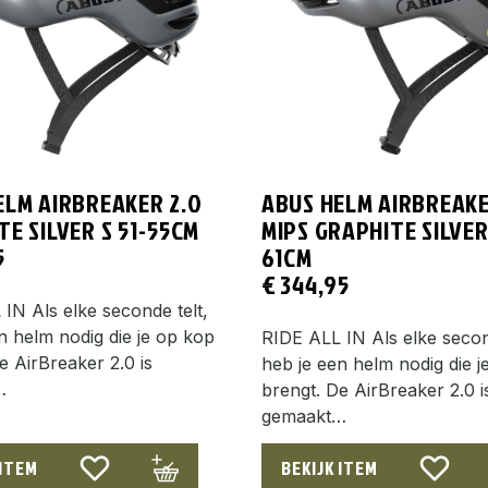
ELM AIRBREAKER 2.0
ABUS HELM AIRBREAKE
E SILVER S 51-55CM
MIPS GRAPHITE SILVER
5
61CM
€
344,95
IN Als elke seconde telt,
n helm nodig die je op kop
RIDE ALL IN Als elke secon
e AirBreaker 2.0 is
heb je een helm nodig die j
…
brengt. De AirBreaker 2.0 i
gemaakt…
 ITEM
BEKIJK ITEM