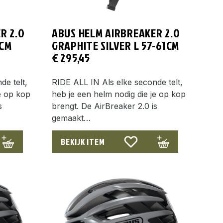
R 2.0
ABUS HELM AIRBREAKER 2.0
5CM
GRAPHITE SILVER L 57-61CM
€
295,45
de telt,
RIDE ALL IN Als elke seconde telt,
e op kop
heb je een helm nodig die je op kop
s
brengt. De AirBreaker 2.0 is
gemaakt…
BEKIJK ITEM