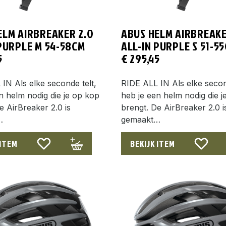
ELM AIRBREAKER 2.0
ABUS HELM AIRBREAKE
 PURPLE M 54-58CM
ALL-IN PURPLE S 51-5
5
€
295,45
IN Als elke seconde telt,
RIDE ALL IN Als elke secon
n helm nodig die je op kop
heb je een helm nodig die j
e AirBreaker 2.0 is
brengt. De AirBreaker 2.0 i
…
gemaakt…
 ITEM
BEKIJK ITEM