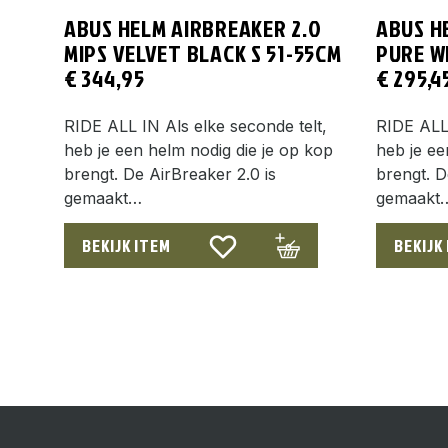
ABUS HELM AIRBREAKER 2.0
ABUS H
MIPS VELVET BLACK S 51-55CM
PURE W
€
344,95
€
295,4
RIDE ALL IN Als elke seconde telt,
RIDE ALL 
heb je een helm nodig die je op kop
heb je ee
brengt. De AirBreaker 2.0 is
brengt. D
gemaakt…
gemaakt
BEKIJK ITEM
BEKIJK