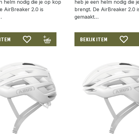
n helm nodig die je op kop
heb je een helm nodig die j
e AirBreaker 2.0 is
brengt. De AirBreaker 2.0 i
…
gemaakt…
 ITEM
BEKIJK ITEM