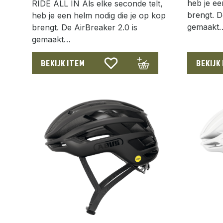
heb je ee
RIDE ALL IN Als elke seconde telt,
brengt. D
heb je een helm nodig die je op kop
gemaakt
brengt. De AirBreaker 2.0 is
gemaakt…
BEKIJK ITEM
BEKIJK