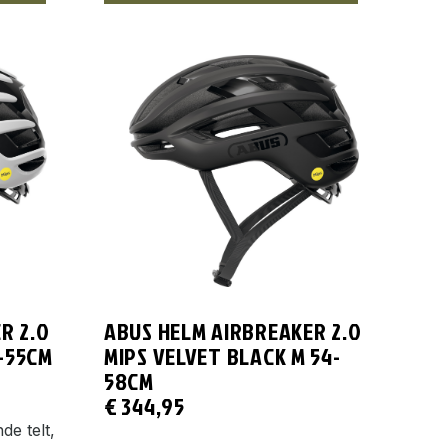
R 2.0
ABUS HELM AIRBREAKER 2.0
1-55CM
MIPS VELVET BLACK M 54-
58CM
€
344,95
de telt,