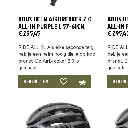
ABUS HELM AIRBREAKER 2.0
ABUS H
ALL-IN PURPLE L 57-61CM
ALL-IN
€
295,45
€
295,4
RIDE ALL IN Als elke seconde telt,
RIDE ALL 
heb je een helm nodig die je op kop
heb je ee
brengt. De AirBreaker 2.0 is
brengt. D
gemaakt…
gemaakt
BEKIJK ITEM
BEKIJK