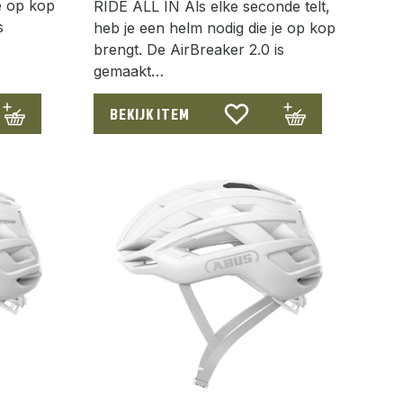
e op kop
RIDE ALL IN Als elke seconde telt,
s
heb je een helm nodig die je op kop
brengt. De AirBreaker 2.0 is
gemaakt…
BEKIJK ITEM