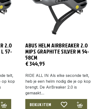
R 2.0
ABUS HELM AIRBREAKER 2.0
 L 57-
MIPS GRAPHITE SILVER M 54-
58CM
€
344,95
de telt,
RIDE ALL IN Als elke seconde telt,
e op kop
heb je een helm nodig die je op kop
s
brengt. De AirBreaker 2.0 is
gemaakt…
BEKIJK ITEM