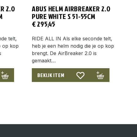
R 2.0
ABUS HELM AIRBREAKER 2.0
M
PURE WHITE S 51-55CM
€
295,45
de telt,
RIDE ALL IN Als elke seconde telt,
e op kop
heb je een helm nodig die je op kop
s
brengt. De AirBreaker 2.0 is
gemaakt…
BEKIJK ITEM