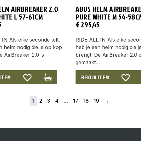
ELM AIRBREAKER 2.0
ABUS HELM AIRBREAKE
HITE L 57-61CM
PURE WHITE M 54-58C
5
€
295,45
IN Als elke seconde telt,
RIDE ALL IN Als elke secon
n helm nodig die je op kop
heb je een helm nodig die j
e AirBreaker 2.0 is
brengt. De AirBreaker 2.0 i
…
gemaakt…
 ITEM
BEKIJK ITEM
1
2
3
4
…
17
18
19
→