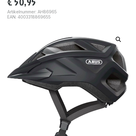
€
50,95
Artikelnummer:
AH86965
EAN: 4003318869655