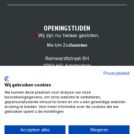
OPENINGSTIJDEN
Wij zijn nu helaas gesloten.
Ma t/m Zo
Gesloten
Reinwardtstraat 6H
1093 HG Amsterdam
Privacybeleid
Wij gebruiken cookies
We kunnen deze plaatsen voor analyse van onze
bezoekersgegevens, om onze website te verbeteren,
Cheap Bike Shop
gepersonaliseerde inhoud te tonen en om u een geweldige website-
4.9
ervaring te bieden. Voor meer informatie over de cookies die we
gebruiken opent u de instellingen.
Based on 99 reviews
Review ons op
Accepteer alles
Weigeren