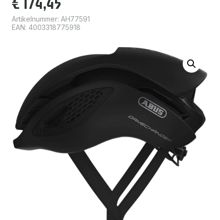
€
174,45
Artikelnummer:
AH77591
EAN: 4003318775918