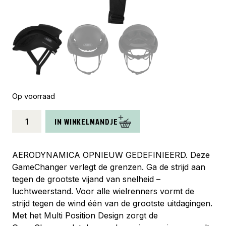
Op voorraad
Abus
IN WINKELMANDJE
helm
GameChanger
velvet
AERODYNAMICA OPNIEUW GEDEFINIEERD. Deze
black
GameChanger verlegt de grenzen. Ga de strijd aan
S
tegen de grootste vijand van snelheid –
51-
luchtweerstand. Voor alle wielrenners vormt de
55cm
strijd tegen de wind één van de grootste uitdagingen.
aantal
Met het Multi Position Design zorgt de