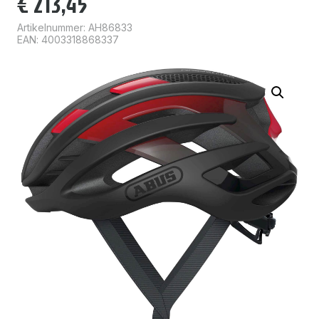
€
213,45
Artikelnummer:
AH86833
EAN: 4003318868337