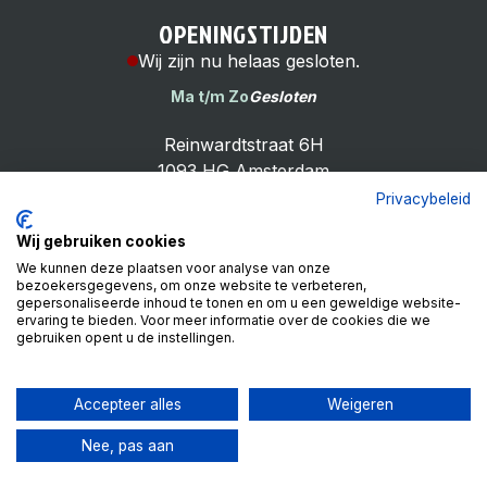
OPENINGSTIJDEN
Wij zijn nu helaas gesloten.
Ma t/m Zo
Gesloten
Reinwardtstraat 6H
1093 HG Amsterdam
Privacybeleid
Wij gebruiken cookies
We kunnen deze plaatsen voor analyse van onze
bezoekersgegevens, om onze website te verbeteren,
Cheap Bike Shop
gepersonaliseerde inhoud te tonen en om u een geweldige website-
4.9
ervaring te bieden. Voor meer informatie over de cookies die we
gebruiken opent u de instellingen.
Based on 99 reviews
Review ons op
Accepteer alles
Weigeren
Nee, pas aan