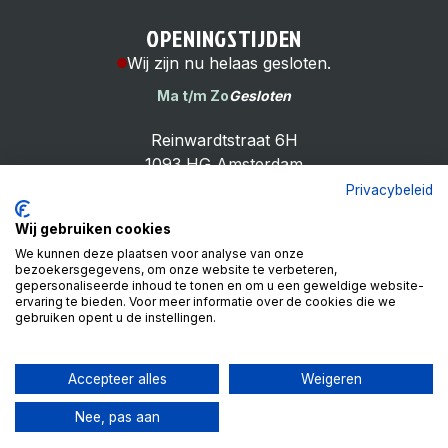
OPENINGSTIJDEN
Wij zijn nu helaas gesloten.
Ma t/m Zo
Gesloten
Reinwardtstraat 6H
1093 HG Amsterdam
Privacybeleid
Wij gebruiken cookies
We kunnen deze plaatsen voor analyse van onze
bezoekersgegevens, om onze website te verbeteren,
Cheap Bike Shop
gepersonaliseerde inhoud te tonen en om u een geweldige website-
4.9
ervaring te bieden. Voor meer informatie over de cookies die we
gebruiken opent u de instellingen.
Based on 99 reviews
Review ons op
Accepteer alles
Weigeren
Nee, pas aan