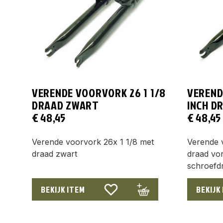
VERENDE VOORVORK 26 1 1/8
VEREND
DRAAD ZWART
INCH D
€
48,45
€
48,45
Verende voorvork 26x 1 1/8 met
Verende 
draad zwart
draad vo
schroefd
BEKIJK ITEM
BEKIJK