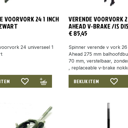
E VOORVORK 24 1 INCH
VERENDE VOORVORK 26
 ZWART
AHEAD V-BRAKE /IS DI
€
85,45
voorvork 24 universeel 1
Spinner verende v vork 26 
t
Ahead 275 mm balhoofdbuis
70 mm, verstelbaar, zonder
, replaceable v-brake nok
 ITEM
BEKIJK ITEM