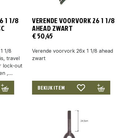
 1 1/8
VERENDE VOORVORK 26 1 1/8
SC
AHEAD ZWART
€
50,45
1 1/8
Verende voorvork 26x 1 1/8 ahead
, travel
zwart
 lock-out
ken ,…
BEKIJK ITEM