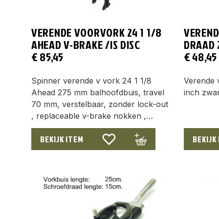
VERENDE VOORVORK 24 1 1/8
VEREND
AHEAD V-BRAKE /IS DISC
DRAAD
€
85,45
€
48,45
Spinner verende v vork 24 1 1/8
Verende 
Ahead 275 mm balhoofdbuis, travel
inch zwar
70 mm, verstelbaar, zonder lock-out
, replaceable v-brake nokken ,…
BEKIJK ITEM
BEKIJK