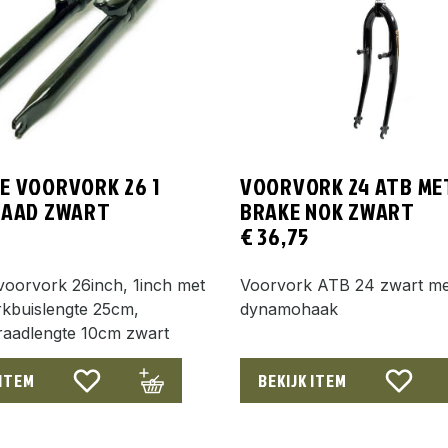
E VOORVORK 26 1
VOORVORK 24 ATB ME
RAAD ZWART
BRAKE NOK ZWART
€
36,75
voorvork 26inch, 1inch met
Voorvork ATB 24 zwart me
rkbuislengte 25cm,
dynamohaak
raadlengte 10cm zwart
 ITEM
BEKIJK ITEM