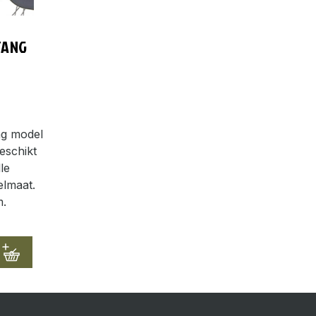
TANG
ng model
eschikt
le
elmaat.
m.