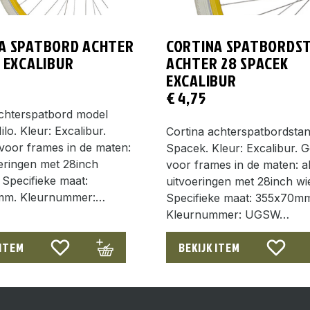
A SPATBORD ACHTER
CORTINA SPATBORDS
O EXCALIBUR
ACHTER 28 SPACEK
EXCALIBUR
€
4,75
achterspatbord model
ilo. Kleur: Excalibur.
Cortina achterspatbordsta
voor frames in de maten:
Spacek. Kleur: Excalibur. G
oeringen met 28inch
voor frames in de maten: al
 Specifieke maat:
uitvoeringen met 28inch wi
mm. Kleurnummer:…
Specifieke maat: 355x70m
Kleurnummer: UGSW…
 ITEM
BEKIJK ITEM