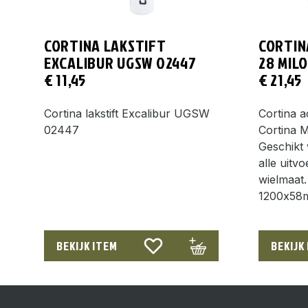
CORTINA LAKSTIFT
CORTIN
EXCALIBUR UGSW 02447
28 MIL
€
11,45
€
21,45
Cortina lakstift Excalibur UGSW
Cortina 
02447
Cortina M
Geschikt 
alle uitv
wielmaat.
1200x58
BEKIJK ITEM
BEKIJK