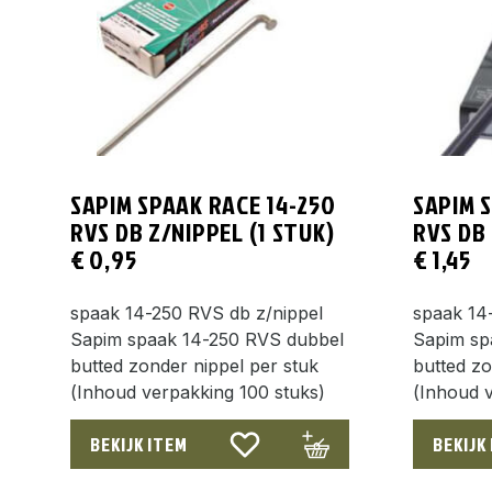
SAPIM SPAAK RACE 14-250
SAPIM 
RVS DB Z/NIPPEL (1 STUK)
RVS DB 
€
0,95
€
1,45
spaak 14-250 RVS db z/nippel
spaak 14
Sapim spaak 14-250 RVS dubbel
Sapim sp
butted zonder nippel per stuk
butted zo
(Inhoud verpakking 100 stuks)
(Inhoud v
BEKIJK ITEM
BEKIJK