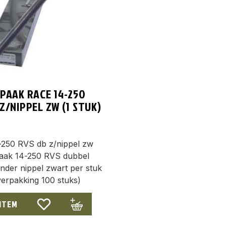
SPAAK RACE 14-250
Z/NIPPEL ZW (1 STUK)
-250 RVS db z/nippel zw
aak 14-250 RVS dubbel
nder nippel zwart per stuk
erpakking 100 stuks)
 ITEM