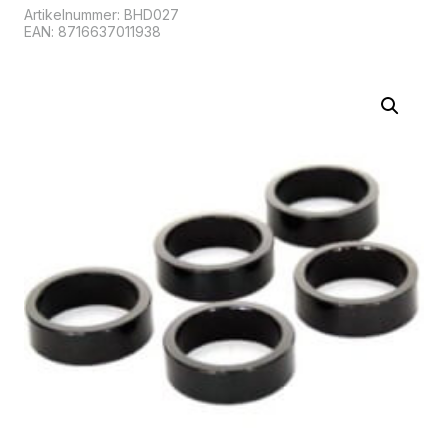
Artikelnummer:
BHD027
EAN: 8716637011938