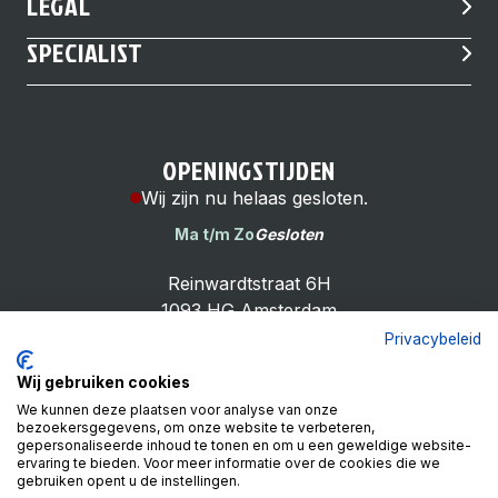
LEGAL
SPECIALIST
OPENINGSTIJDEN
Wij zijn nu helaas gesloten.
Ma t/m Zo
Gesloten
Reinwardtstraat 6H
1093 HG Amsterdam
Privacybeleid
Wij gebruiken cookies
We kunnen deze plaatsen voor analyse van onze
bezoekersgegevens, om onze website te verbeteren,
Cheap Bike Shop
gepersonaliseerde inhoud te tonen en om u een geweldige website-
4.9
ervaring te bieden. Voor meer informatie over de cookies die we
gebruiken opent u de instellingen.
Based on 99 reviews