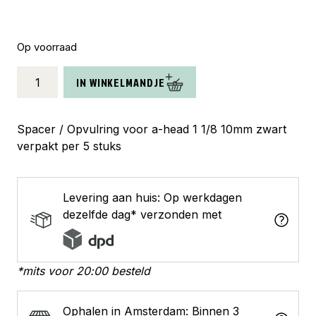
Op voorraad
zak
IN WINKELMANDJE
Spacer
1
1/8
Spacer / Opvulring voor a-head 1 1/8 10mm zwart
10mm
verpakt per 5 stuks
alu
zwart
aantal
Levering aan huis: Op werkdagen
dezelfde dag* verzonden met
*mits voor 20:00 besteld
Ophalen in Amsterdam: Binnen 3