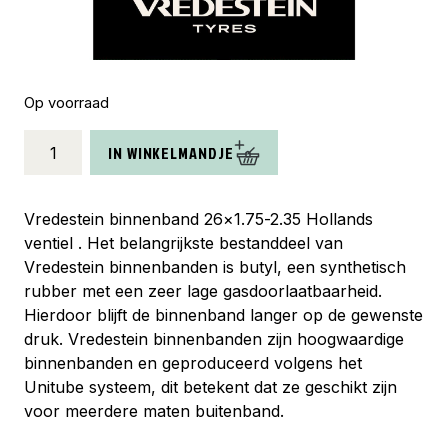
Op voorraad
Vredestein
IN WINKELMANDJE
binnenband
26
x
Vredestein binnenband 26×1.75-2.35 Hollands
1.75
ventiel . Het belangrijkste bestanddeel van
-
Vredestein binnenbanden is butyl, een synthetisch
27.5
rubber met een zeer lage gasdoorlaatbaarheid.
x
Hierdoor blijft de binnenband langer op de gewenste
2.35
druk. Vredestein binnenbanden zijn hoogwaardige
hv
binnenbanden en geproduceerd volgens het
40mm
Unitube systeem, dit betekent dat ze geschikt zijn
aantal
voor meerdere maten buitenband.