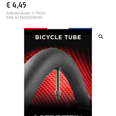
€
4,45
Artikelnummer:
V76001
EAN: 8714692508165